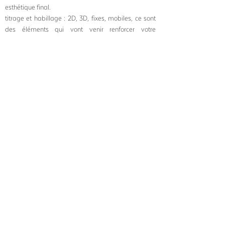
esthétique final.
titrage et habillage : 2D, 3D, fixes, mobiles, ce sont
des éléments qui vont venir renforcer votre
message, transmettre des informations
supplémentaires ou présenter les personnes qui
apparaissent à l'écran.
export : ça y est, le film est prêt ! Nous exportons le
fichier master (vidéo en qualité maximale) et les
autres formats dont vous aurez besoin.
LA DIFFUSION
C'est très bien d'avoir un beau film mais il va
maintenant falloir toucher votre public ! Une fois
le film livré, nous restons à votre disposition pour
vous accompagner dans sa diffusion et vous guider
dans son optimisation sur le web. Tout d'abord, en